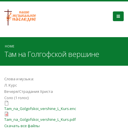
HOME
Там на Голгофской вершине
Слова и музыка:
Л. Курс
Вечеря/Страдания Христа
Соло (1 голос)
Tam_na_Golgofskoi_vershine_L_Kurs
Tam_na_Golgofskoi_vershine_L_Kurs.enc
Tam_na_Golgofskoi_vershine_L_Kurs
Tam_na_Golgofskoi_vershine_L_Kurs.pdf
Скачать все файлы