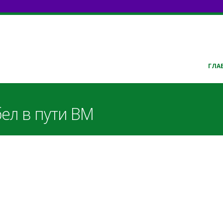
ГЛА
бел в пути ВМ
enc
pdf