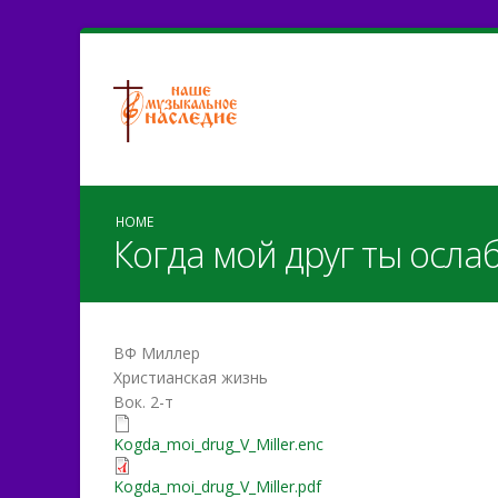
HOME
Когда мой друг ты осла
ВФ Миллер
Христианская жизнь
Вок. 2-т
Kogda_moi_drug_V_Miller.
Kogda_moi_drug_V_Miller.enc
Kogda_moi_drug_V_Miller.
Kogda_moi_drug_V_Miller.pdf