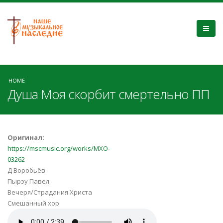
HOME
Душа Моя скорбит смертельно ПП
Оригинал:
https://mscmusic.org/works/MXO-
03262
Д Воробьёв
Пырэу Павел
Вечеря/Страдания Христа
Смешанный хор
Dusha_moya_skorbit_P_Pireu.mp3