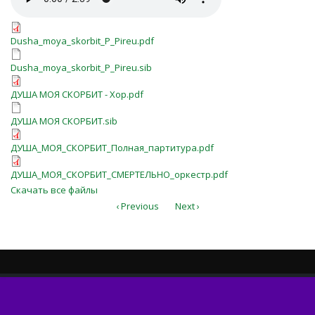
Dusha_moya_skorbit_P_Pireu.pdf
Dusha_moya_skorbit_P_Pireu.pdf
Dusha_moya_skorbit_P_Pireu.sib
Dusha_moya_skorbit_P_Pireu.sib
ДУША МОЯ СКОРБИТ - Хор.pdf
ДУША МОЯ СКОРБИТ - Хор.pdf
ДУША МОЯ СКОРБИТ.sib
ДУША МОЯ СКОРБИТ.sib
ДУША_МОЯ_СКОРБИТ_Полная_пар
ДУША_МОЯ_СКОРБИТ_Полная_партитура.pdf
ДУША_МОЯ_СКОРБИТ_СМЕРТЕЛЬН
ДУША_МОЯ_СКОРБИТ_СМЕРТЕЛЬНО_оркестр.pdf
Скачать все файлы
‹ Previous
Next ›