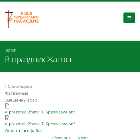
HOME
В праздник Жатвы
Т Спесивцева
Жатвенные
Смешанный хор
V_prazdnik_Zhatvi_T_Spesivceva.enc
V_prazdnik_Zhatvi_T_Spesivceva.enc
V_prazdnik_Zhatvi_T_Spesivceva.pdf
V_prazdnik_Zhatvi_T_Spesivceva.pdf
Скачать все файлы
‹ Previous
Next ›