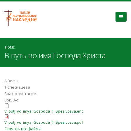
HOME
В путь во имя Господа Христа
А Вельк
Т Спесивцева
Бракосочетание
Вок. 3-о
V_putj_vo_imya_Gospoda_T_Spesivc
V_putj_vo_imya_Gospoda_T_Spesivceva.enc
V_putj_vo_imya_Gospoda_T_Spesivce
V_putj_vo_imya_Gospoda_T_Spesivceva.pdf
Скачать все файлы