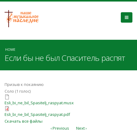
HOME
Если бы не был Спаситель распят
Призыв к покаянию
Соло (1 голос)
Esli_bi_ne_bil_Spasitelj_raspyat.musx
Esli_bi_ne_bil_Spasitelj_raspyat.musx
Esli_bi_ne_bil_Spasitelj_raspyat.pdf
Esli_bi_ne_bil_Spasitelj_raspyat.pdf
Скачать все файлы
‹ Previous
Next ›