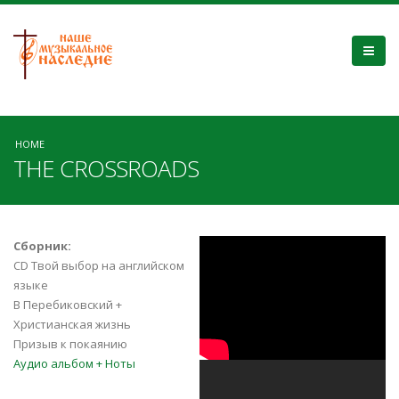
HOME
THE CROSSROADS
Твой выбор
Сборник:
CD Твой выбор на английском
(2009) - МХО МСЦ
языке
В Перебиковский +
ЕХБ
Христианская жизнь
Призыв к покаянию
Аудио альбом + Ноты
«Счастье» «Jesus"