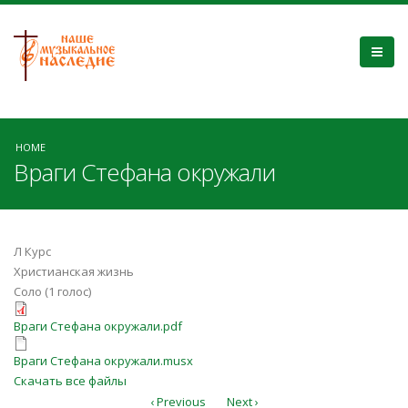
HOME
Враги Стефана окружали
Л Курс
Христианская жизнь
Соло (1 голос)
Враги Стефана окружали.pdf
Враги Стефана окружали.pdf
Враги Стефана окружали.musx
Враги Стефана окружали.musx
Скачать все файлы
‹ Previous
Next ›