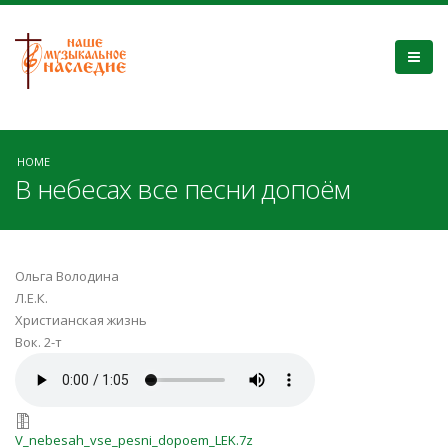
HOME
В небесах все песни допоём
Ольга Володина
Л.Е.К.
Христианская жизнь
Вок. 2-т
V_nebesah_vse_pesni_dopoem_LEK
V_nebesah_vse_pesni_dopoem_LEK.
V_nebesah_vse_pesni_dopoem_LEK.7z