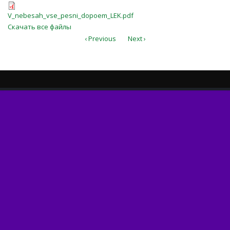
V_nebesah_vse_pesni_dopoem_LEK.
V_nebesah_vse_pesni_dopoem_LEK.pdf
Скачать все файлы
‹ Previous
Next ›