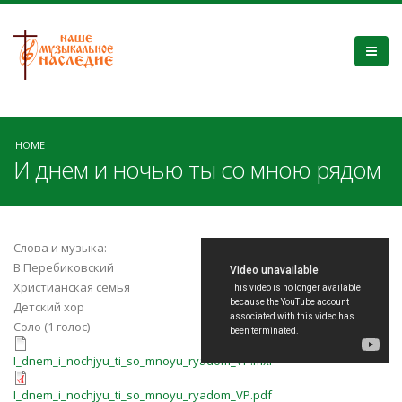
HOME
И днем и ночью ты со мною рядом
МАМОЧКА
Слова и музыка:
В Перебиковский
красивая песня
Христианская семья
Детский хор
для мамы И днем,
Соло (1 голос)
I_dnem_i_nochjyu_ti_so_mnoyu_rya
и ночью ты со
I_dnem_i_nochjyu_ti_so_mnoyu_ryadom_VP.mxl
I_dnem_i_nochjyu_ti_so_mnoyu_rya
мною рядом
I_dnem_i_nochjyu_ti_so_mnoyu_ryadom_VP.pdf