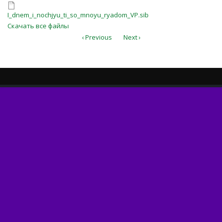
I_dnem_i_nochjyu_ti_so_mnoyu_rya
Перебиковский
I_dnem_i_nochjyu_ti_so_mnoyu_ryadom_VP.sib
Скачать все файлы
‹ Previous
Next ›