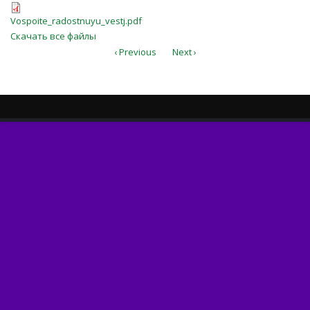
Vospoite_radostnuyu_vestj.pdf
Vospoite_radostnuyu_vestj.pdf
Скачать все файлы
‹ Previous
Next ›