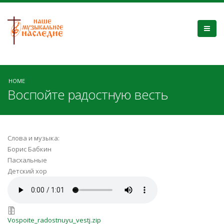
HOME
Воспойте радостную весть
Слова и музыка:
Борис Бабкин
Пасхальные
Детский хор
Vospoite_radostnuyu_vestj.mp3
Vospoite_radostnuyu_vestj.zip
Vospoite_radostnuyu_vestj.zip