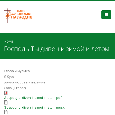
HOME
Господь Ты дивен и зимой и летом
Слова и музыка:
Л Курс
Божия любовь и величие
Соло (1 голос)
Gospodj_ti_diven_i_zimoi_i_letom.pdf
Gospodj_ti_diven_i_zimoi_i_letom.pdf
Gospodj_ti_diven_i_zimoi_i_letom.mu
Gospodj_ti_diven_i_zimoi_i_letom.musx