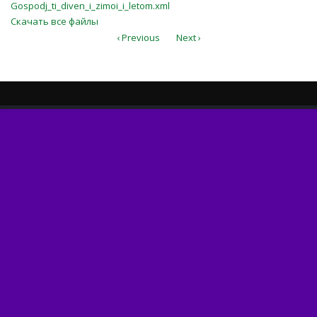
Gospodj_ti_diven_i_zimoi_i_letom.xml
Gospodj_ti_diven_i_zimoi_i_letom.xml
Скачать все файлы
‹ Previous
Next ›