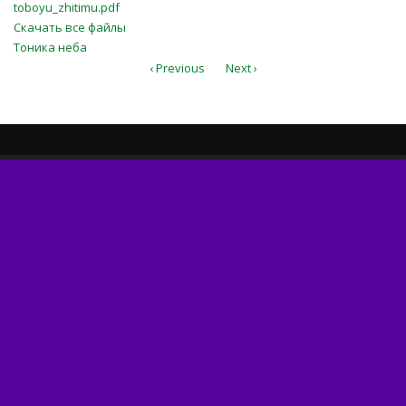
toboyu_zhitimu.pdf
toboyu_zhitimu.pdf
Скачать все файлы
Тоника неба
‹ Previous
Next ›