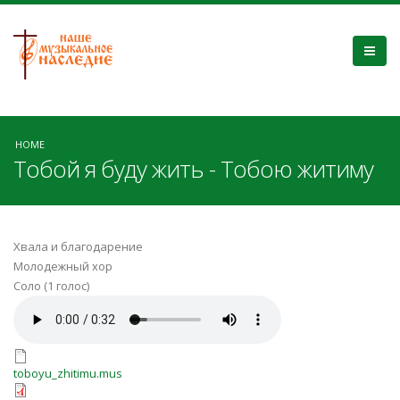
HOME
Тобой я буду жить - Тобою житиму
Хвала и благодарение
Молодежный хор
Соло (1 голос)
toboyu_zhitimu.mp3
toboyu_zhitimu.mus
toboyu_zhitimu.mus