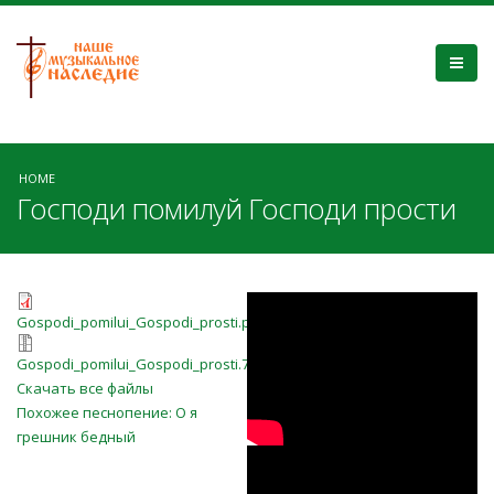
HOME
Господи помилуй Господи прости
Gospodi_pomilui_Gospodi_prosti.pd
Господи,
Gospodi_pomilui_Gospodi_prosti.pdf
Gospodi_pomilui_Gospodi_prosti.7z
помилуй!
Gospodi_pomilui_Gospodi_prosti.7z
Скачать все файлы
Господи, прости!
Похожее песнопение: О я
грешник бедный
SOCART - О, я