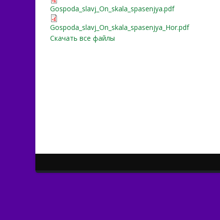
Gospoda_slavj_On_skala_s
Gospoda_slavj_On_skala_spasenjya.pdf
Gospoda_slavj_On_skala_s
Gospoda_slavj_On_skala_spasenjya_Hor.pdf
Скачать все файлы