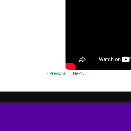
pasenjya.pdf
pasenjya_Hor.pdf
‹ Previous
Next ›