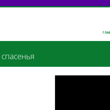
ГЛА
 спасенья
Rock of My Salva