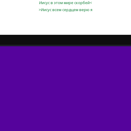
Иисус в этом мире скорбей<
>Иисус всем сердцем верю я