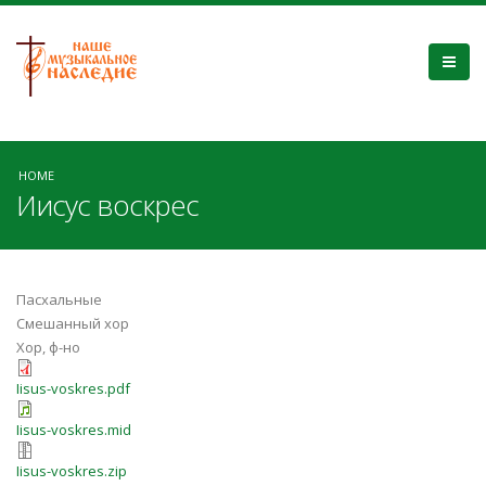
HOME
Иисус воскрес
Пасхальные
Смешанный хор
Хор, ф-но
Iisus-voskres.pdf
Iisus-voskres.mid
Iisus-voskres.zip