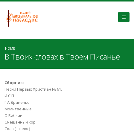
HOME
В Твоих словах в Твоем Писанье
Сборник:
Песни Первых Христиан № 61.
И С П
Г А Драненко
Молитвенные
О Библии
Смешанный хор
Соло (1 голос)