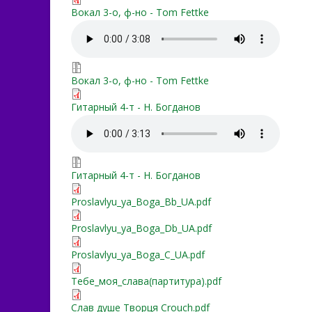
my-tribute-voc-3o.pdf
Вокал 3-о, ф-но - Tom Fettke
my-tribute-voc-3o.mp3
my-tribute-voc-3o.zip
Вокал 3-о, ф-но - Tom Fettke
chem_mogu_vozdat - Full 
Гитарный 4-т - Н. Богданов
chem_mogu_vozdat.mp3
chem_mogu_vozdat.7z
Гитарный 4-т - Н. Богданов
Proslavlyu_ya_Boga_Bb_UA
Proslavlyu_ya_Boga_Bb_UA.pdf
Proslavlyu_ya_Boga_Db_UA
Proslavlyu_ya_Boga_Db_UA.pdf
Proslavlyu_ya_Boga_C_UA.
Proslavlyu_ya_Boga_C_UA.pdf
Тебе_моя_слава(партитур
Тебе_моя_слава(партитура).pdf
Слав душе Творця Crouch
Слав душе Творця Crouch.pdf