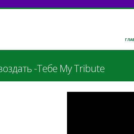
ГЛА
воздать -Тебе My Tribute
EhegGGS_OU8