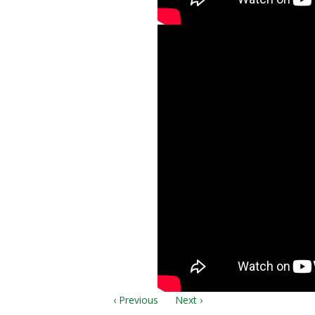
«Чем воздать т
Рязань мсц ехб
‹ Previous
Next ›