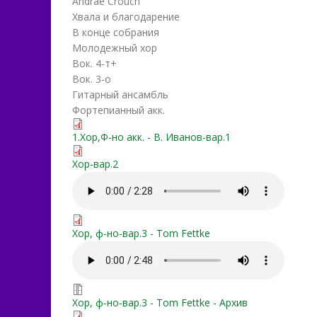
Andrae Crouch
Хвала и благодарение
В конце собрания
Молодежный хор
Вок. 4-т+
Вок. 3-о
Гитарный ансамбль
Фортепианный акк.
chem_tebe_vozdat.pdf
1.Хор,Ф-но акк. - В. Иванов-вар.1
my-tribute-(kak-mne-vyrazi
Хор-вар.2
my-tribute-(kak-mne-vyraz
my-tribute-pno-choir.pdf
Хор, ф-но-вар.3 - Tom Fettke
my-tribute-pno-choir.mp3
my-tribute-xop.zip
Хор, ф-но-вар.3 - Tom Fettke - Архив