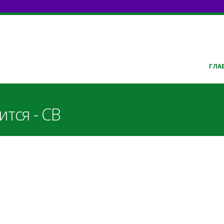
ГЛА
ится - СВ