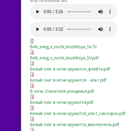
Фортепианный акк.
Belii_sneg_v_nochi_kruzhi
Белый снег в ночи.m4a
Belii_sneg_v_nochi_kruzhit
Belii_sneg_v_nochi_kruzhitsya_SV.7z
Belii_sneg_v_nochi_kruzhit
Belii_sneg_v_nochi_kruzhitsya_SV.pdf
Белый снег в ночи кружи
Белый снег в ночи кружится_флейта.pdf
Белый снег в ночи кружит
Белый снег в ночи кружится - альт.pdf
В ночь Спасителя рожде
В ночь Спасителя рожденья.pdf
Белый снег в ночи кружи
Белый снег в ночи кружится.pdf
Белый снег в ночи кружи
Белый снег в ночи кружится_альт_саксофон.pdf
Белый снег в ночи кружи
Белый снег в ночи кружится_виолончель.pdf