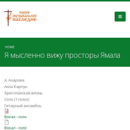
HOME
Я мысленно вижу просторы Ямала
А. Азарова
Алла Карпук
Христианская жизнь
Соло (1 голос)
Гитарный ансамбль
ya_mislenno_vizhu_Karpuk.pdf
Вокал - соло
ya_mislenno_vizhu_Karpuk.enc
Вокал - соло