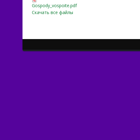
Gospody_vospoite.pdf
Gospody_vospoite.pdf
Скачать все файлы