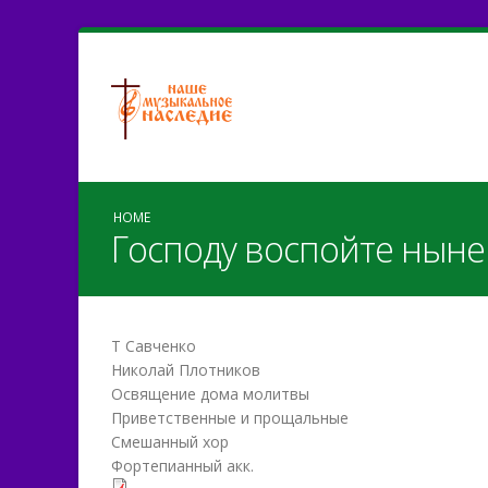
HOME
Господу воспойте ныне
Т Савченко
Николай Плотников
Освящение дома молитвы
Приветственные и прощальные
Смешанный хор
Фортепианный акк.