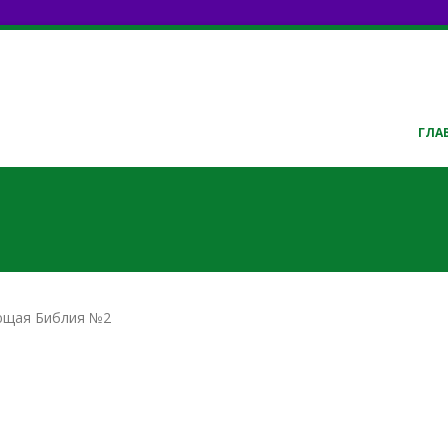
ГЛА
ющая Библия №2