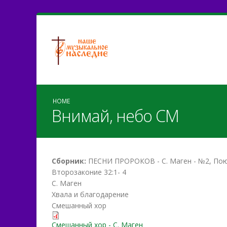
HOME
Внимай, небо СМ
Сборник:
ПЕСНИ ПРОРОКОВ - С. Маген - №2, По
Второзаконие 32:1- 4
С. Маген
Хвала и благодарение
Смешанный хор
vnimay_nebo.pdf
Смешанный хор - С. Маген