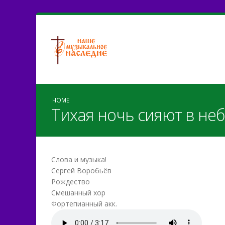
HOME
Тихая ночь сияют в неб
Слова и музыка!
Сергей Воробьёв
Рождество
Смешанный хор
Фортепианный акк.
Тихая ночь СВ.mp3