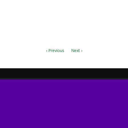
.pdf
‹ Previous
Next ›