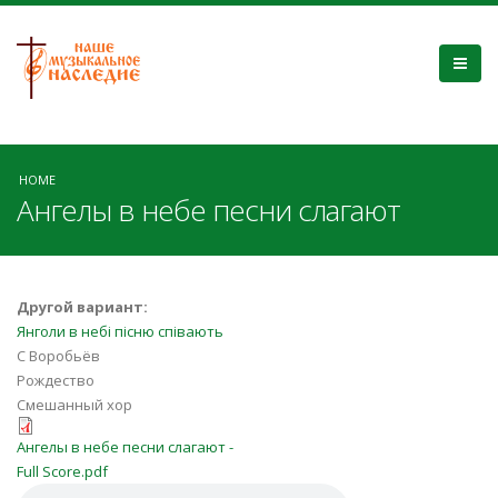
HOME
Ангелы в небе песни слагают
Другой вариант:
Янголи в небі пісню співають
С Воробьёв
Рождество
Смешанный хор
Ангелы в небе песни слагают -
Ангелы в небе песни слагают -
Full Score.pdf
Full Score.pdf