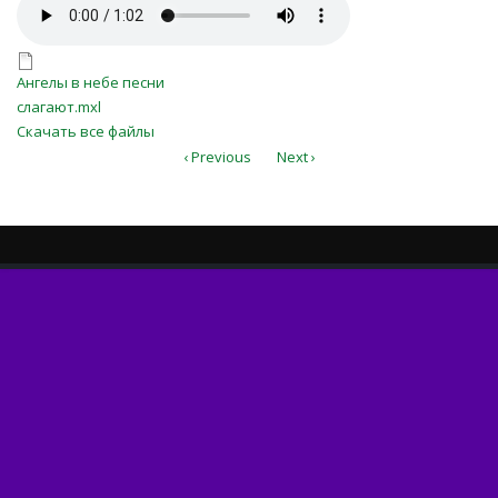
Ангелы в небе песни
слагают.mp3
Ангелы в небе песни слагают.mxl
Ангелы в небе песни
слагают.mxl
Скачать все файлы
‹ Previous
Next ›