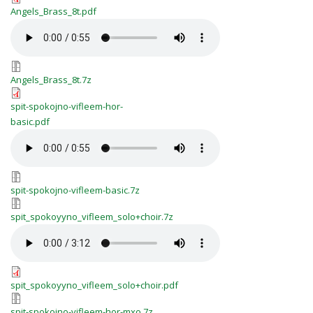
Angels_Brass_8t.pdf
Angels_Brass_8t.pdf
Angels_Brass_8t.mp3
Angels_Brass_8t.7z
Angels_Brass_8t.7z
spit-spokojno-vifleem-hor-basic.pdf
spit-spokojno-vifleem-hor-
basic.pdf
spit-spokojno-vifleem-hor-basic.mp3
spit-spokojno-vifleem-basic.7z
spit-spokojno-vifleem-basic.7z
spit_spokoyyno_vifleem_solo+choir.
spit_spokoyyno_vifleem_solo+choir.7z
spit_spokoyyno_vifleem_solo+choir
spit_spokoyyno_vifleem_solo+choir.
spit_spokoyyno_vifleem_solo+choir.pdf
spit-spokojno-vifleem-hor-mxo.7z
spit-spokojno-vifleem-hor-mxo.7z