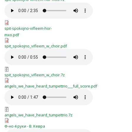
spit-spokojno-vifleem-hor-mxo.mp3
spit-spokojno-vifleem-hor-mxo.pdf
spit-spokojno-vifleem-hor-
mxo.pdf
spit_spokojno_vifleem_w_choir.pdf
spit_spokojno_vifleem_w_choir.pdf
spit_spokojno_vifleem_w_choir.mp3
spit_spokojno_vifleem_w_choir.7z
spit_spokojno_vifleem_w_choir.7z
angels_we_have_heard_tumpettrio__
angels_we_have_heard_tumpettrio___full_score.pdf
angels_we_have_heard_tumpettrio
angels_we_have_heard_tumpettrio.
angels_we_have_heard_tumpettrio.7z
pen'e_angelov_s_vysot_(4_ruki)___pol
Ф-но 4 руки - В. Кевра