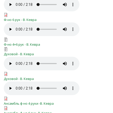
pen'e_angelov_s_vysot_(4_ruki).mp3
pen'e_angelov_s_vysot_(6_ruk)___pol
Ф-но 6 рук - В. Кевра
pen'e_angelov_s_vysot_(6_ruk).mp3
pen'e_angelov_s_vysot_(4+6).7z
Ф-но 4+6 рук - В. Кевра
pen'e_angelov_s_vysot_brass_vkevra
Духовой - В. Кевра
pen'e_angelov_s_vysot_brass_vkevr
pen'e_angelov_s_vysot_brass_vkevra
Духовой - В. Кевра
pen'e_angelov_s_vysot_4_ruki.mp3
pen'e_angelov_s_vysot_4_ruki.pdf
Ансамбль ф-но 4 руки -В. Кевра
pen'e_angelov_s_vysot_6_ruk.pdf