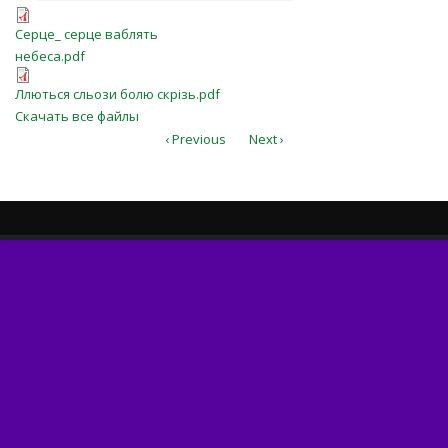
влечёт.m4a
Серце_ серце ваблять небеса.pdf
Серце_ серце ваблять
небеса.pdf
Ллються сльози болю скрізь.pdf
Ллються сльози болю скрізь.pdf
Скачать все файлы
‹ Previous
Next ›