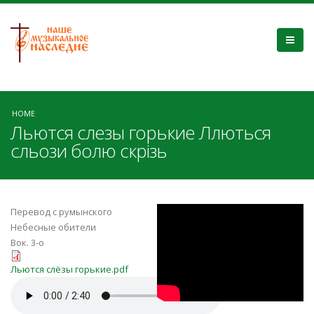
HOME
Льются слезы горькие Ллються
сльози болю скрізь
Ln9e8z6UjU4
Перевод с румынского
Небесные обители
Вок. 3-о
Льются слёзы горькие.pdf
Льются слёзы горькие.pdf
Сердце-сердце-к-небесам-