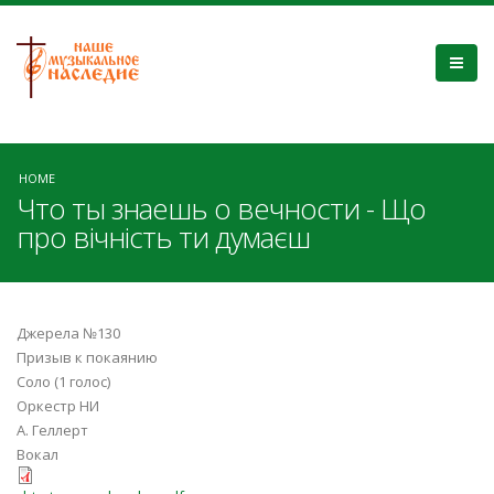
HOME
Что ты знаешь о вечности - Що
про вічність ти думаєш
Джерела №130
Призыв к покаянию
Соло (1 голос)
Оркестр НИ
А. Геллерт
Вокал