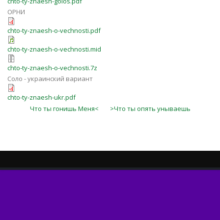
chto-ty-znaesh-golos.pdf
ОРНИ
chto-ty-znaesh-o-vechnosti.pdf
chto-ty-znaesh-o-vechnosti.mid
chto-ty-znaesh-o-vechnosti.7z
Соло - украинский вариант
chto-ty-znaesh-ukr.pdf
Что ты гонишь Меня<
>Что ты опять унываешь