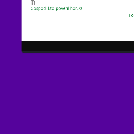
Gospodi-kto-poveril-hor.7z
Го