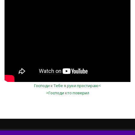
MlE9wpPIZrw
Господи к Тебе я руки простираю<
>Господи кто поверил