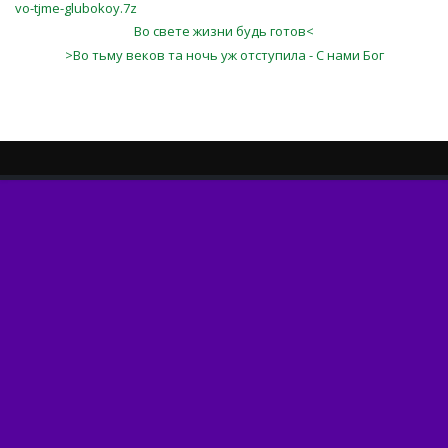
vo-tjme-glubokoy.7z
Во свете жизни будь готов<
>Во тьму веков та ночь уж отступила - С нами Бог