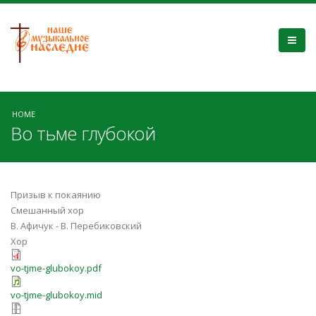
HOME
Во тьме глубокой
Призыв к покаянию
Смешанный хор
В. Афичук - В. Перебиковский
Хор
vo-tjme-glubokoy.pdf
vo-tjme-glubokoy.mid