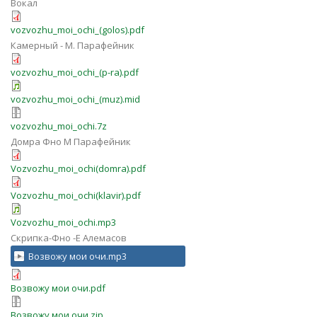
Вокал
vozvozhu_moi_ochi_(golos).pdf
Камерный - М. Парафейник
vozvozhu_moi_ochi_(p-ra).pdf
vozvozhu_moi_ochi_(muz).mid
vozvozhu_moi_ochi.7z
Домра Фно М Парафейник
Vozvozhu_moi_ochi(domra).pdf
Vozvozhu_moi_ochi(klavir).pdf
Vozvozhu_moi_ochi.mp3
Скрипка-Фно -Е Алемасов
Возвожу мои очи.mp3
Возвожу мои очи.pdf
Возвожу мои очи.zip