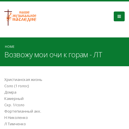
HOME
Возвожу мои очи к горам - ЛТ
Христианская жизнь
Соло (1 голос)
Домра
Камерный
Скр. 1/соло
Фортепианный акк.
Н Николенко
Л Тимченко