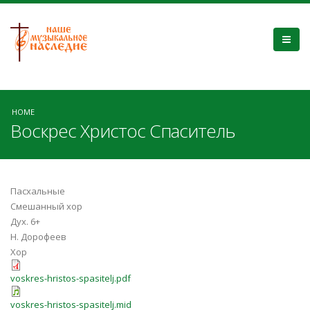
HOME
Воскрес Христос Спаситель
Пасхальные
Смешанный хор
Дух. 6+
Н. Дорофеев
Хор
voskres-hristos-spasitelj.pdf
voskres-hristos-spasitelj.mid