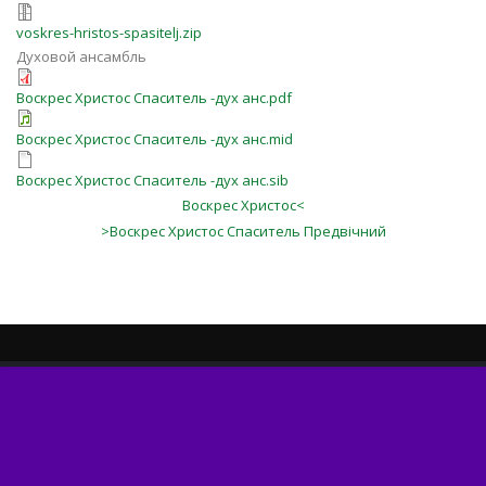
voskres-hristos-spasitelj.zip
Духовой ансамбль
Воскрес Христос Спаситель -дух анс.pdf
Воскрес Христос Спаситель -дух анс.mid
Воскрес Христос Спаситель -дух анс.sib
Воскрес Христос<
>Воскрес Христос Спаситель Предвічний