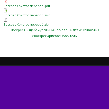
Воскрес Христос перероб..pdf
Воскрес Христос перероб..mid
Воскрес Христос перероб.zip
Воскрес Он щебечут птицы Воскрес Він птахи співають<
>Воскрес Христос Спаситель