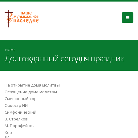
HOME
Долгожданный сегодня праздник
На открытие дома молитвы
Освящение дома молитвы
Смешанный хор
Оркестр НИ
Симфонический
В. Стрелков
М. Парафейник
Хор