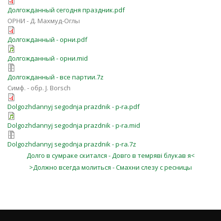
Долгожданный сегодня праздник.pdf
ОРНИ - Д. Махмуд-Оглы
Долгожданный - орни.pdf
Долгожданный - орни.mid
Долгожданный - все партии.7z
Симф. - обр. J. Borsch
Dolgozhdannyj segodnja prazdnik - p-ra.pdf
Dolgozhdannyj segodnja prazdnik - p-ra.mid
Dolgozhdannyj segodnja prazdnik - p-ra.7z
Долго в сумраке скитался - Довго в темряві блукав я<
>Должно всегда молиться - Смахни слезу с ресницы