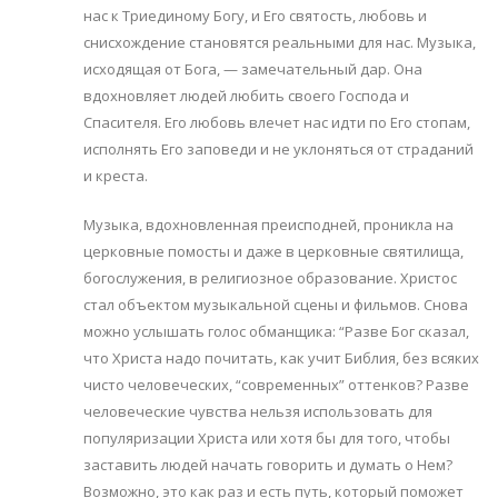
нас к Триединому Богу, и Его святость, любовь и
снисхождение становятся реальными для нас. Музыка,
исходящая от Бога, — замечательный дар. Она
вдохновляет людей любить своего Господа и
Спасителя. Его любовь влечет нас идти по Его стопам,
исполнять Его заповеди и не уклоняться от страданий
и креста.
Музыка, вдохновленная преисподней, проникла на
церковные помосты и даже в церковные святилища,
богослужения, в религиозное образование. Христос
стал объектом музыкальной сцены и фильмов. Снова
можно услышать голос обманщика: “Разве Бог сказал,
что Христа надо почитать, как учит Библия, без всяких
чисто человеческих, “современных” оттенков? Разве
человеческие чувства нельзя использовать для
популяризации Христа или хотя бы для того, чтобы
заставить людей начать говорить и думать о Нем?
Возможно, это как раз и есть путь, который поможет