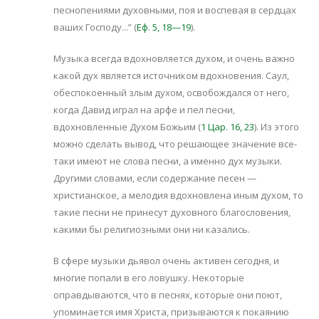
песнопениями духовными, поя и воспевая в сердцах
ваших Господу...” (
Еф. 5, 18—19
).
Музыка всегда вдохновляется духом, и очень важно
какой дух является источником вдохновения. Саул,
обеспокоенный злым духом, освобождался от него,
когда Давид играл на арфе и пел песни,
вдохновленные Духом Божьим (
1 Цар. 16, 23
). Из этого
можно сделать вывод, что решающее значение все-
таки имеют не слова песни, а именно дух музыки.
Другими словами, если содержание песен —
христианское, а мелодия вдохновлена иным духом, то
такие песни не принесут духовного благословения,
какими бы религиозными они ни казались.
В сфере музыки дьявол очень активен сегодня, и
многие попали в его ловушку. Некоторые
оправдываются, что в песнях, которые они поют,
упоминается имя Христа, призываются к покаянию