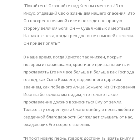
“Покайтесь! Осознайте над Кем вы смеетесь! Это —
Иисус, отдавший Свою жизнь для нашего спасения! Это
Он воскрес в великой силе и воссядет по правую
сторону величия Бога! Он — Судья живых и мертвых!
На закате века, когда грех достигнет высшей степени.
Он придет опять!”
В наше время, когда Христос так унижен, покрыт
позором и насмешками, христиане призваны жить и
прославлять Его имя все больше и больше как Господа
господ, как Сына Божьего, наделенного царским
званием, как победного Агнца Божьего. Из Откровения
Иоанна богослова мы видим, что только такое
прославление должно возноситься Ему от земли.
Только эту смиренную и благоговейную песнь любви и
сердечной благодарности Бог желает слышать от нас,
ожидающих Его скорого явления.
“И поют новую песнь, говоря: достоин Ты взять книгу и