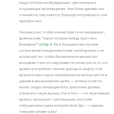
пишутся более возбуждающие, чувственные и
оглушающие произведения. Чем более дикими они
становятся, тем, кажется, большую популярность они
приобретают.
Писание учит, чтобы учение Христа не смешивали с
дьявольским. “Какое согласие между Христом и
Велиаром?” (
2 Кор. 6, 15
). В большинстве случаев
сатана является вдохновителем такой музыки, и он
использует ее, чтобы бесчисленное множество
молодежи стало его жертвами. Но несмотря на то, что
дьявол употребляет веские доводы в защиту этой
музыки и некоторые направления ее используются в
церкви в миссионерских целях, — истина остается
ясной: следуя заповедям Бога, христиане должны
отвергать такую музыку. Рок и поп- — это агрессивная
музыка, связанная с чувственным, плотским
побуждением и даже волшебством! Да! — с самыми
темными силами тьмы!