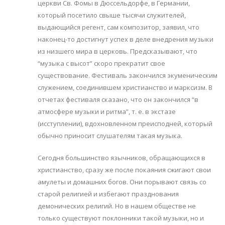
церкви Св. Фомы в Дюссельдорфе, в Германии,
который посетило свыше тысячи служителей,
выдающийся регент, сам композитор, заявил, что
наконец-то достигнут успех в деле внедрения музыки
из низшего мира в церковь. Предсказывают, что
“музыка с высот” скоро прекратит свое
существование. Фестиваль закончился экуменическим
служением, соединившем христианство и марксизм. В
отчетах фестиваля сказано, что он закончился “в
атмосфере музыки и ритма”, т. е. в экстазе
(исступлении), вдохновленном преисподней, который
обычно приносит слушателям такая музыка.
Сегодня большинство язычников, обращающихся в
христианство, сразу же после покаяния сжигают свои
амулеты и домашних богов. Они порывают связь со
старой религией и избегают празднования
демонических религий. Но в нашем обществе не
только существуют поклонники такой музыки, но и