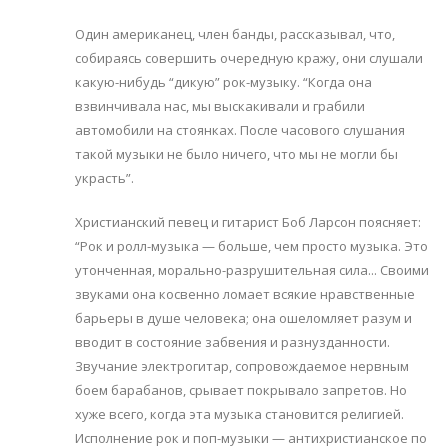
Один американец, член банды, рассказывал, что,
собираясь совершить очередную кражу, они слушали
какую-нибудь “дикую” рок-музыку. “Когда она
взвинчивала нас, мы выскакивали и грабили
автомобили на стоянках. После часового слушания
такой музыки не было ничего, что мы не могли бы
украсть”.
Христианский певец и гитарист Боб Ларсон поясняет:
“Рок и ролл-музыка — больше, чем просто музыка. Это
утонченная, морально-разрушительная сила... Своими
звуками она косвенно ломает всякие нравственные
барьеры в душе человека; она ошеломляет разум и
вводит в состояние забвения и разнузданности.
Звучание электрогитар, сопровождаемое нервным
боем барабанов, срывает покрывало запретов. Но
хуже всего, когда эта музыка становится религией.
Исполнение рок и поп-музыки — антихристианское по