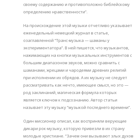
своему содержанию и противоположно библейскому
определению нравственности”.
На происхождение этой музыки отчетливо указывает
еженедельный немецкий журнал в статье,
озаглавленной “Транс-музыка — шаманы у
экспериментатора”. В ней пишется, что музыкантов,
нажимающих на кнопки музыкальных инструментов с
большим диапазоном звуков, можно сравнить с
шаманами, жрецами и чародеями древних религий
при исполнении их обрядов. А их музыку не следует
рассматривать как нечто, имеющее смысл, но это —
род заклинаний, магическая формула которых
является ключом к подсознанию. Автор статьи
называет эту музыку “музыкой последнего времени”.
Один миссионер описал, как восприняли верующие
дикари рок-музыку, которую привезли в их страну
молодые христиане. “Зачем они вызывают злых духов