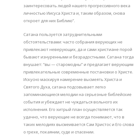
заинтересовать людей нашего прогрессивного века
личностью Иисуса Христа и, таким образом, снова
откроет для них Библию”.
Сатана пользуется затруднительными
обстоятельствами: часто собрания верующих не
привлекают неверующих, да и сами христиане порой
бывают изнуренными и безрадостными. Сатана тогда
внушает: “вы — старомодны” и предлагает верующим
привлекательные современные постановки о Христе.
Искусно маскируя намерение высмеять Христа и
Святого Духа, сатана подсовывает легко
запоминающиеся мелодии на серьезные библейские
события и убеждает не чуждаться вольного их
исполнения. Его хитрый план осуществляется так
удачно, что верующие не всегда понимают, что в
таких мелодиях высмеивается Сам Христос и Его слова
о грехе, покаянии, суде и спасении.