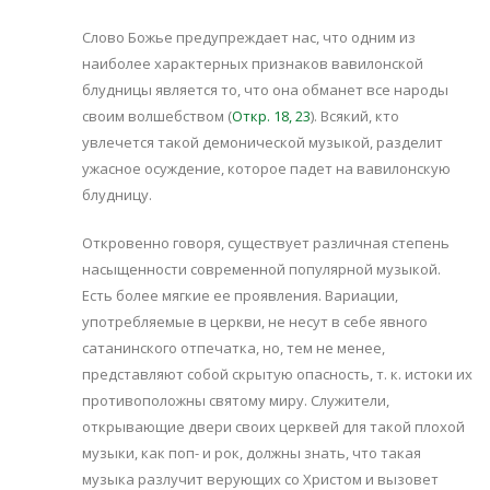
Слово Божье предупреждает нас, что одним из
наиболее характерных признаков вавилонской
блудницы является то, что она обманет все народы
своим волшебством (
Откр. 18, 23
). Всякий, кто
увлечется такой демонической музыкой, разделит
ужасное осуждение, которое падет на вавилонскую
блудницу.
Откровенно говоря, существует различная степень
насыщенности современной популярной музыкой.
Есть более мягкие ее проявления. Вариации,
употребляемые в церкви, не несут в себе явного
сатанинского отпечатка, но, тем не менее,
представляют собой скрытую опасность, т. к. истоки их
противоположны святому миру. Служители,
открывающие двери своих церквей для такой плохой
музыки, как поп- и рок, должны знать, что такая
музыка разлучит верующих со Христом и вызовет