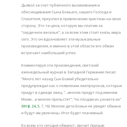
Дьявол за счет публичного высмеивания и
обесчещивания Сына Божьего, нашего Господа и
Спасителя, преуспел в привлечении христиан на свою
сторону. Это та цена, которую мы платим за
“сердечное веселье”, а за всем этим стоит князь мира
сего. Это он вдохновляет эти музыкальные
произведения, и именно в этой области его обман
встречает наибольший успех.
Комментируя эти произведения, светский
еженедельный журнал в Западной Германии писал:
“Много лет назад Сын Божий убедительно
предупреждал нас о появлении лжепророков, которые
придут в одежде овец: “...многие придут под именем
Моим... и многих прельстят”; “по плодам их узнаете их”
(
Мтф. 24, 5
; 7, 16). Многие дети Божьи не увидят обмана
и будут им увлечены. Итог будет плачевный.
Ко всем, кто сегодня обманут, звучит призыв: