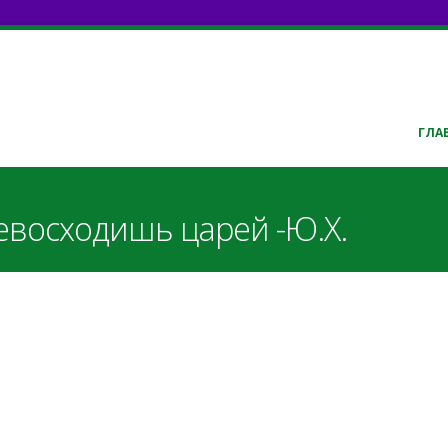
ГЛА
евосходишь царей -Ю.Х.