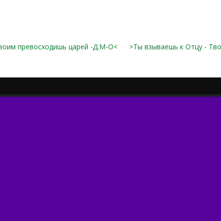
воим превосходишь царей -Д.М-О<
>Ты взываешь к Отцу - Тво