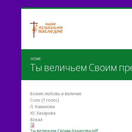
HOME
Ты величьем Своим пр
Божия любовь и величие
Соло (1 голос)
Л. Камалова
Ю. Хазарова
Вокал
Ты величьем Своим-Хазарова.pdf