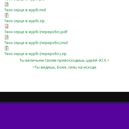
Твоє серце в журбі.mid
Твоє серце в журбі.zip
Твоє серце в журбі (переробл.).pdf
Твоє серце в журбі (переробл.).mid
Твоє серце в журбі (переробл.).zip
Ты величьем Своим превосходишь царей -Ю.Х.<
>Ты видишь, Боже, силы на исходе