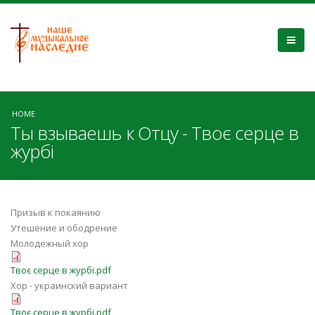
HOME
Ты взываешь к Отцу - Твоє серце в
журбі
Призыв к покаянию
Утешение и ободрение
Молодежный хор
Твоє серце в журбі.pdf
Хор - украинский вариант
Твоє серце в журбі.pdf