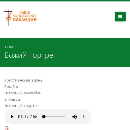
HOME
Божий портрет
Христианская жизнь
Вок. 3-о
Гитарный ансамбль
В. Кевра
Гитарный квартет