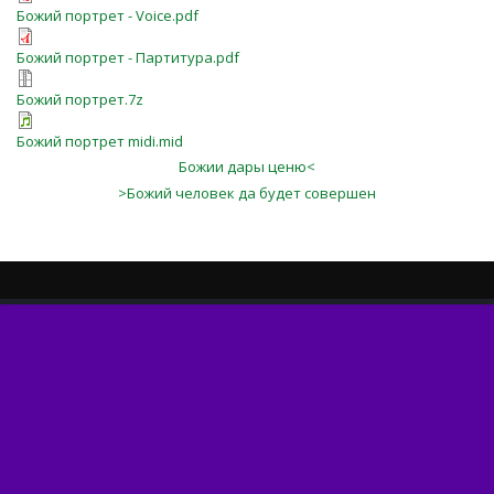
Божий портрет - Voice.pdf
Божий портрет - Партитура.pdf
Божий портрет.7z
Божий портрет midi.mid
Божии дары ценю<
>Божий человек да будет совершен