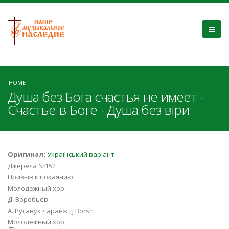
HOME
Душа без Бога счастья не имеет -
Счастье в Боге - Душа без віри
Оригинал:
Український варіант
Джерела №152
Призыв к покаянию
Молодежный хор
Д. Воробьёв
А. Русавук / аранж.: J Borsh
Молодежный хор