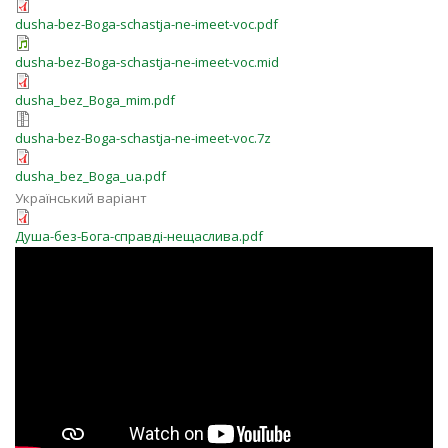
dusha-bez-Boga-schastja-ne-imeet-voc.pdf
dusha-bez-Boga-schastja-ne-imeet-voc.mid
dusha_bez_Boga_mim.pdf
dusha-bez-Boga-schastja-ne-imeet-voc.7z
dusha_bez_Boga_ua.pdf
Український варіант
Душа-без-Бога-справді-нещаслива.pdf