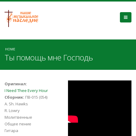
HOME
Ты помощь мне Господь
I NEED THEE
Оригинал:
I Need Thee Every Hour
EVERY HOUR by
Сборник:
ПВ-015 (054)
A. Sh. Hawks
Fernando Ortega
R. Lowry
Молитвенные
Общее пение
I Need Thee Every
Гитара