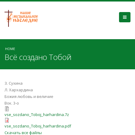
HOME
Всё создано Тобой
З. Сухина
Л. Хархардина
Божия любовь и величие
Вок. 3-о
vse_sozdano_Toboj_harhardina.7z
vse_sozdano_Toboj_harhardina.7z
vse_sozdano_Toboj_harhardina.pdf
vse_sozdano_Toboj_harhardina.pdf
Скачать все файлы