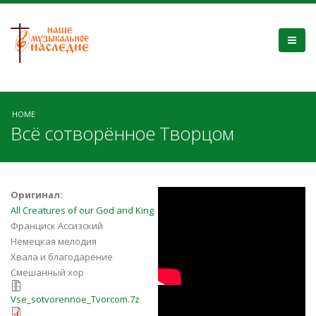
HOME
Всё сотворённое Творцом
Все сотворенное
Оригинал:
All Creatures of our God and King
Творцом (Хор
Франциск Ассизский
Немецкая мелодия
ЗДА) / All
Хвала и благодарение
Смешанный хор
Creatures of our
Vse_sotvorennoe_Tvorcom.7z
Disney Hall: All
Vse_sotvorennoe_Tvorcom.7z
God and King