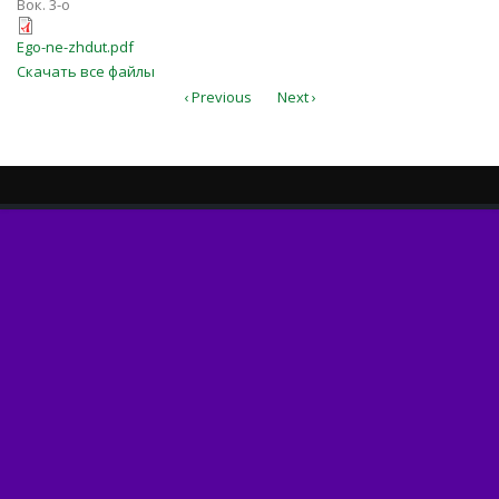
Вок. 3-о
Ego-ne-zhdut.pdf
Ego-ne-zhdut.pdf
Скачать все файлы
‹ Previous
Next ›