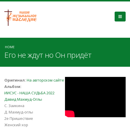
HOME
Его не ждут но Он придёт
kiM68n1BDDo
Оригинал:
На авторском сайте
Альбом:
ИИСУС - НАША СУДЬБА 2022
Давид Махмуд-Оглы
С. Заикина
Д. Махмуд-оглы
2е Пришествие
Женский хор