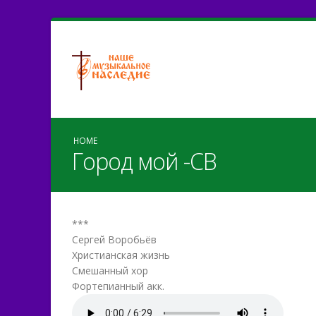
HOME
Город мой -СВ
***
Сергей Воробьёв
Христианская жизнь
Смешанный хор
Фортепианный акк.
Gorod_moi_SVorobjev.mp