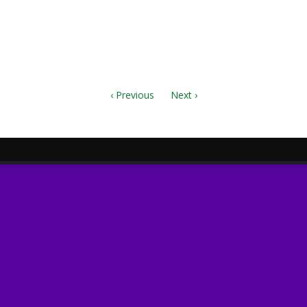
l Score.pdf
‹ Previous
Next ›