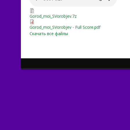
Gorod_moi_SVorobjev.7z
Gorod_moi_SVorobjev.7z
Gorod_moi_SVorobjev - Ful
Gorod_moi_SVorobjev - Full Score.pdf
Скачать все файлы