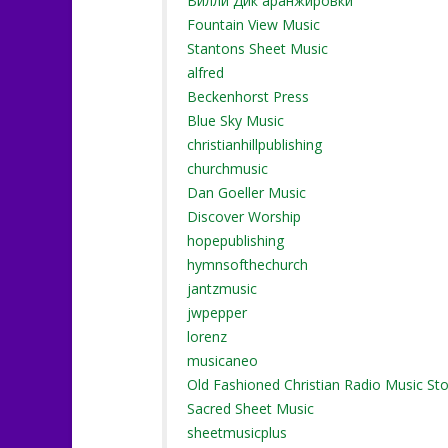
Вилли Дик аранжировки
Fountain View Music
Stantons Sheet Music
alfred
Beckenhorst Press
Blue Sky Music
christianhillpublishing
churchmusic
Dan Goeller Music
Discover Worship
hopepublishing
hymnsofthechurch
jantzmusic
jwpepper
lorenz
musicaneo
Old Fashioned Christian Radio Music St
Sacred Sheet Music
sheetmusicplus