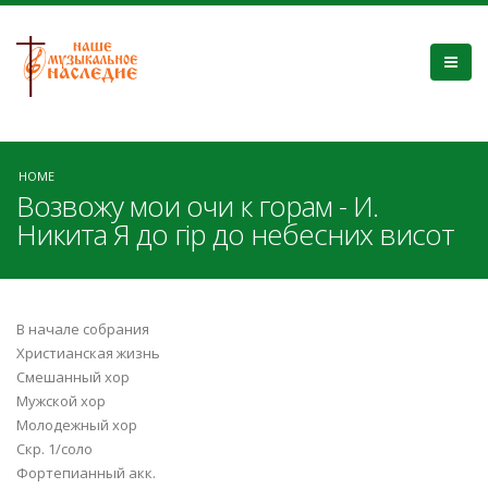
HOME
Возвожу мои очи к горам - И.
Никита Я до гір до небесних висот
В начале собрания
Христианская жизнь
Смешанный хор
Мужской хор
Молодежный хор
Скр. 1/соло
Фортепианный акк.