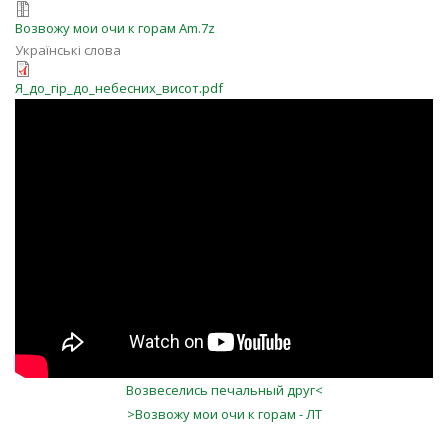
Возвожу мои очи к горам Am.7z
Українські слова
Я_до_гір_до_небесних_висот.pdf
UrKV6yd0Trc
Возвеселись печальный друг<
>Возвожу мои очи к горам - ЛТ