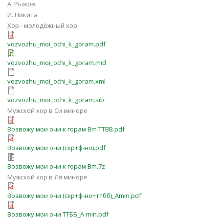
А. Рыжов
И. Никита
Хор - молодёжный хор
vozvozhu_moi_ochi_k_goram.pdf
vozvozhu_moi_ochi_k_goram.mid
vozvozhu_moi_ochi_k_goram.xml
vozvozhu_moi_ochi_k_goram.sib
Мужской хор в Си миноре
Возвожу мои очи к горам Bm TTBB.pdf
Возвожу мои очи (скр+ф-но).pdf
Возвожу мои очи к горам Bm.7z
Мужской хор в Ля миноре
Возвожу мои очи (скр+ф-но+ттбб)_Amin.pdf
Возвожу мои очи ТТББ_A-min.pdf