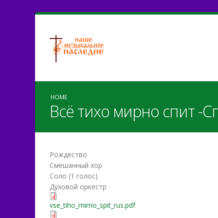
HOME
Всё тихо мирно спит -
Рождество
Смешанный хор
Соло (1 голос)
Духовой оркестр
vse_tiho_mirno_spit_rus.pd
vse_tiho_mirno_spit_rus.pdf