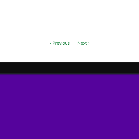
df
zip
‹ Previous
Next ›