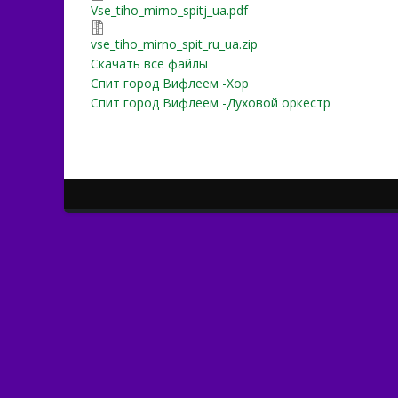
Vse_tiho_mirno_spitj_ua.p
Vse_tiho_mirno_spitj_ua.pdf
vse_tiho_mirno_spit_ru_ua.
vse_tiho_mirno_spit_ru_ua.zip
Скачать все файлы
Спит город Вифлеем -Хор
Спит город Вифлеем -Духовой оркестр