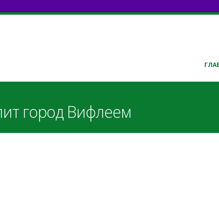
ГЛА
Спит город Вифлеем
f