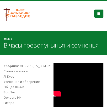
HOME
В часы тревог унынья и сомненья
праздник труб в
Сборник:
ОП - 761 (672), ЮИ - 236
Слова и музыка
Ванкувере 2012
Л. Курс
Утешение и ободрение
"в часы тревог"
Общее пение
Вок. 3-о
Оркестр НИ
JLbK60a4je4
Гитара