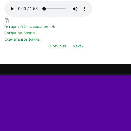
in_timpul_vieții_tinere.mp3
in_timpul_vieții_tinere.7z
Гитарный 5-т с вокалом - Н.
Богданов-Архив
Скачать все файлы
‹ Previous
Next ›