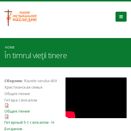
HOME
În timrul vieţíi tinere
In Timpul Vietii
Сборник:
Razele cerului-459
Христианская семья
Tineresti
Общее пение
Гитара с вокалом
in_timpul_vieții_tinere_Choir.pdf
Общее пение
in_timpul_vieții_tinere_Full Score.pdf
Гитарный 5-т с вокалом - Н.
Богданов