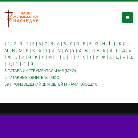
|
1
|
2
|
3
|
4
|
5
|
6
|
7
|
9
|
A
|
B
|
C
|
D
|
E
|
F
|
G
|
H
|
Î
|
J
|
K
|
L
|
M
|
N
|
O
|
P
|
R
|
S
|
T
|
U
|
V
|
W
|
Y
|
Z
|
Є
|
І
|
А
|
Б
|
В
|
Г
|
Д
|
Е
|
Ж
|
З
|
И
|
Й
|
К
|
Л
|
М
|
Н
|
О
|
П
|
Р
|
С
|
Т
|
У
|
Ф
|
Х
|
Ц
|
Ч
|
Ш
|
Щ
|
Э
|
Ю
|
Я
5 ГИТАРА ИНСТРУМЕНТАЛЬНАЯ (МХО)
5 ГИТАРНЫЕ КВИНТЕТЫ (МХО)
59 ПРОИЗВЕДЕНИЙ ДЛЯ ДЕТЕЙ И НАЧИНАЮЩИХ